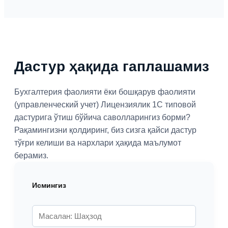
Дастур ҳақида гаплашамиз
Бухгалтерия фаолияти ёки бошқарув фаолияти
(управленческий учет) Лицензиялик 1С типовой
дастурига ўтиш бўйича саволларингиз борми?
Рақамингизни қолдиринг, биз сизга қайси дастур
тўғри келиши ва нархлари ҳақида маълумот
берамиз.
Исмингиз