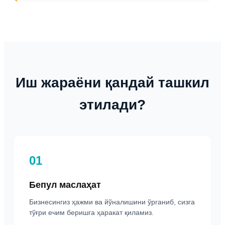
Иш жараёни қандай ташкил
этилади?
01
Бепул маслаҳат
Бизнесингиз ҳажми ва йўналишини ўрганиб, сизга
тўғри ечим беришга ҳаракат қиламиз.