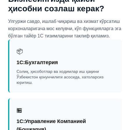
ҳисобни созлаш керак?
Улгуржи савдо, ишлаб чиқариш ва хизмат кўрсатиш
корхоналаригача мос келувчи, кўп функцияларга эга
бўлган тайёр 1С тизимларини таклиф қиламиз.
📦
1С:Бухгалтерия
Солиқ, ҳисоботлар ва ходимлар иш ҳақини
Ўзбекистон қонунчилиги асосида, хатоларсиз
юритиш.
🏪
1С:Управление Компанией
(Бошқарув)