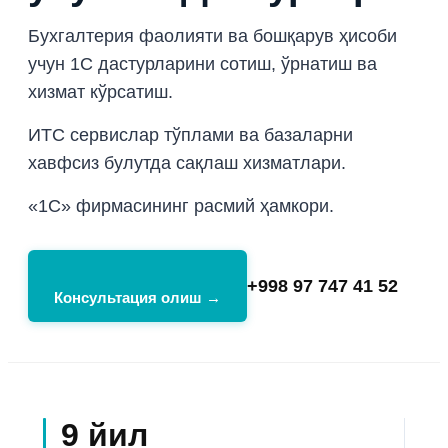
Бухгалтерия фаолияти ва бошқарув ҳисоби
учун 1С дастурларини сотиш, ўрнатиш ва
хизмат кўрсатиш.
ИТС сервислар тўплами ва базаларни
хавфсиз булутда сақлаш хизматлари.
«1С» фирмасининг расмий ҳамкори.
+998 97 747 41 52
Консультация олиш →
9 йил