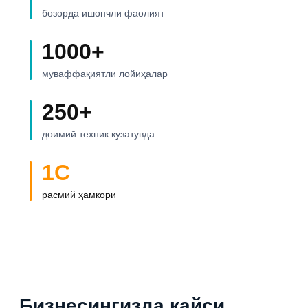
бозорда ишончли фаолият
1000+
муваффақиятли лойиҳалар
250+
доимий техник кузатувда
1С
расмий ҳамкори
Бизнесингизда қайси