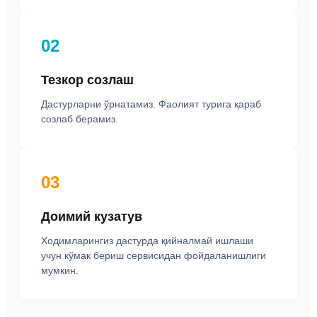
02
Тезкор созлаш
Дастурларни ўрнатамиз. Фаолият турига қараб
созлаб берамиз.
03
Доимий кузатув
Ходимларингиз дастурда қийналмай ишлаши
учун кўмак бериш сервисидан фойдаланишлиги
мумкин.