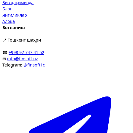
Биз ҳақимизда
Блог
Янгиликлар
Алоқа
Боғланиш
📍 Тошкент шаҳри
☎
+998 97 747 41 52
✉
info@finsoft.uz
Telegram:
@finsoft1c
T