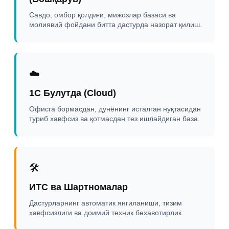
Савдо, омбор қолдиғи, мижозлар базаси ва
молиявий фойдани битта дастурда назорат қилиш.
☁️
1С Булутда (Cloud)
Офисга бормасдан, дунёнинг исталган нуқтасидан
туриб хавфсиз ва қотмасдан тез ишлайдиган база.
🛠️
ИТС ва Шартномалар
Дастурларнинг автоматик янгиланиши, тизим
хавфсизлиги ва доимий техник бехавотирлик.