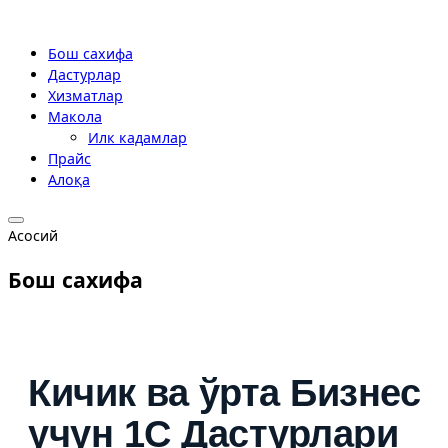
Skip
to
Бош сахифа
content
Дастурлар
Хизматлар
Макола
Илк кадамлар
Прайс
Алоқа
Open
Асосий
menu
Бош сахифа
Кичик ва ўрта Бизнес
учун 1С Дастурлари