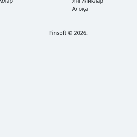
имлар
Янгиликлар
Алоқа
Finsoft © 2026.