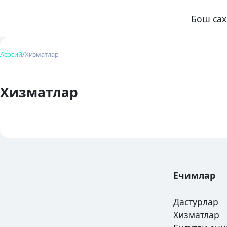
Skip
Бош са
to
content
Асосий
/
Хизматлар
Хизматлар
Ечимлар
Дастурлар
Хизматлар