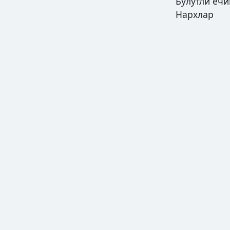
Булутли еч
Нархлар