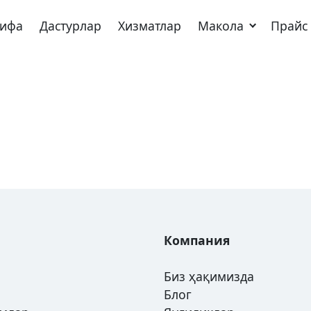
хифа
Дастурлар
Хизматлар
Макола
Прайс
Компания
Биз ҳақимизда
Блог