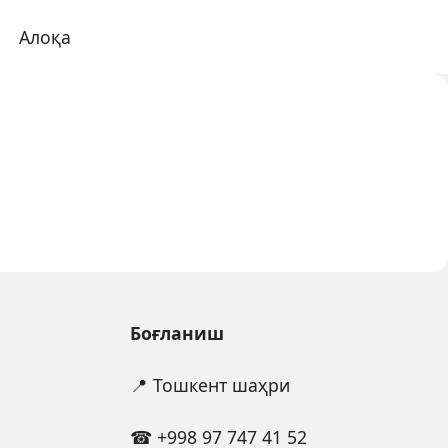
Алоқа
Боғланиш
📍 Тошкент шаҳри
☎
+998 97 747 41 52